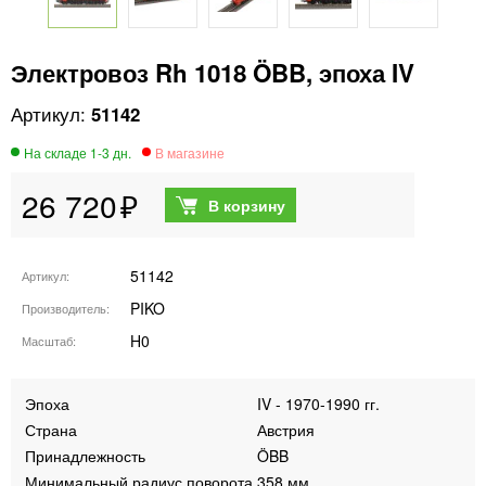
Электровоз Rh 1018 ÖBB, эпоха IV
51142
26 720
51142
Артикул
PIKO
Производитель
H0
Масштаб
Эпоха
IV - 1970-1990 гг.
Страна
Австрия
Принадлежность
ÖBB
Минимальный радиус поворота
358 мм