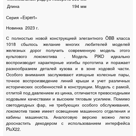
Длина
194 мм
Серия «Expert»
Новинка 2023 г.
С полностью новой конструкцией элегантного ÖBB класса
1018 сбылось желание многих любителей моделей
железных дорог получить современную модель этого
культового локомотива . Модель PIKO идеально
воспроизводит характерные изгибы прототипа и поражает
разнообразием деталей кузова и в зоне ходовой части.
Особого внимания заслуживают изящные колесные пары,
точное воспроизведение линий крыши и учет различных
исторических особенностей в конструкции. Модель с рамой,
отлитой под давлением из цинка, отличается превосходными
ходовыми качествами и высоким тяговым усилием. Помимо
светодиодных фар, не требующих особого обслуживания,
локомотив также имеет освещение машинного отделения и
кабины машиниста. Аналоговую версию можно легко
дооснастить декодером с использованием интерфейса
PluX22.