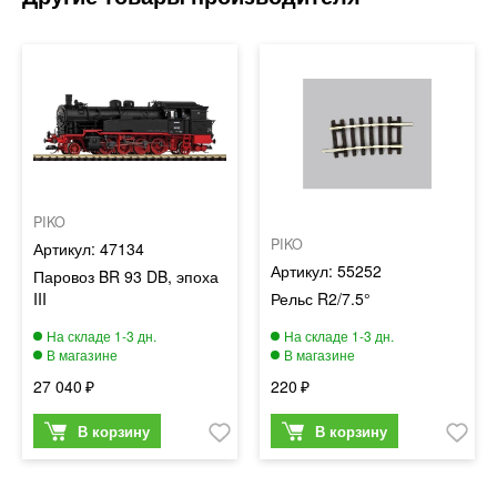
PIKO
PIKO
47134
55252
Паровоз BR 93 DB, эпоха
III
Рельс R2/7.5°
27 040
220