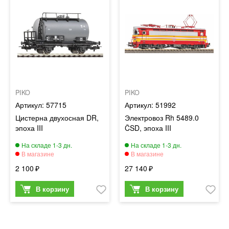
PIKO
PIKO
57715
51992
Цистерна двухосная DR,
Электровоз Rh 5489.0
эпоха III
ČSD, эпоха III
2 100
27 140