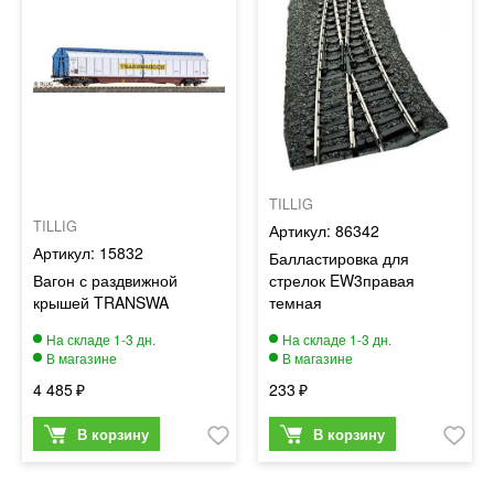
TILLIG
TILLIG
86342
15832
Балластировка для
Вагон с раздвижной
стрелок EW3правая
крышей TRANSWA
темная
4 485
233