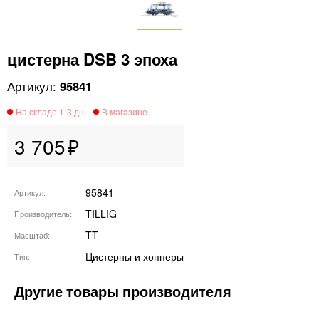
цистерна DSB 3 эпоха
95841
3 705
95841
Артикул
TILLIG
Производитель
TT
Масштаб
Цистерны и хопперы
Тип