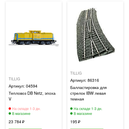
TILLIG
TILLIG
86316
04594
Балластировка для
Тепловоз DB Netz, эпоха
стрелок IBW левая
V
темная
23 784
195