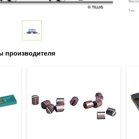
Масшт
Тип