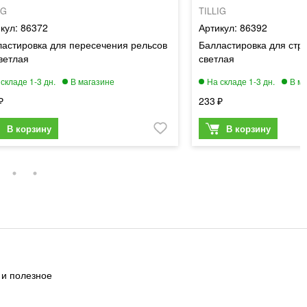
IG
TILLIG
86372
86392
астировка для пересечения рельсов
Балластировка для стр
ветлая
светлая
233
 и полезное