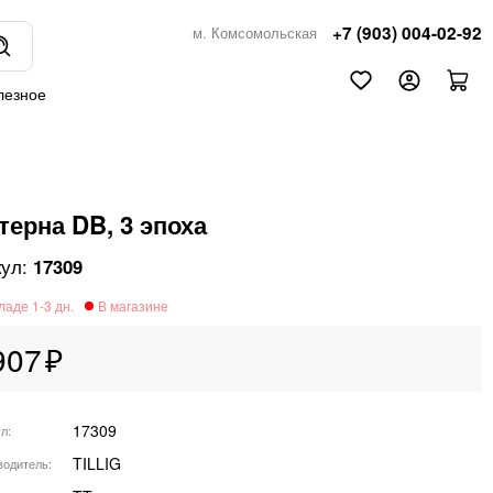
+7 (903) 004-02-92
м. Комсомольская
лезное
терна DB, 3 эпоха
17309
907
17309
ул
TILLIG
водитель