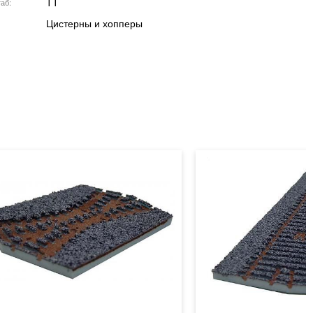
TT
аб
Цистерны и хопперы