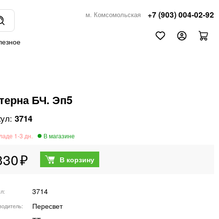
+7 (903) 004-02-92
м. Комсомольская
лезное
терна БЧ. Эп5
3714
330
3714
ул
Пересвет
водитель