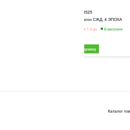
Пересвет
3525
неров 2 шт., РЖД
Крытый вагон СЖД, 4 ЭПОХА
2 420
Каталог то