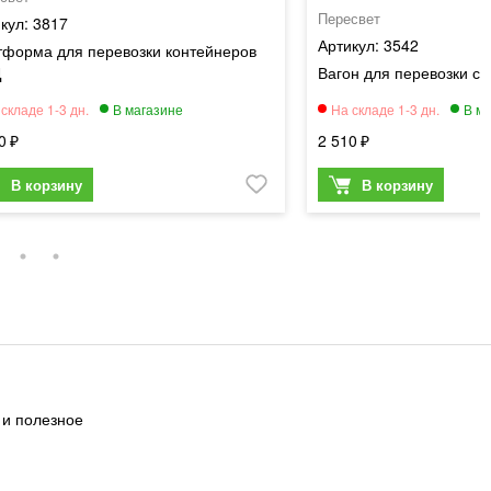
Пересвет
3817
3542
тформа для перевозки контейнеров
Д
Вагон для перевозки с
0
2 510
 и полезное