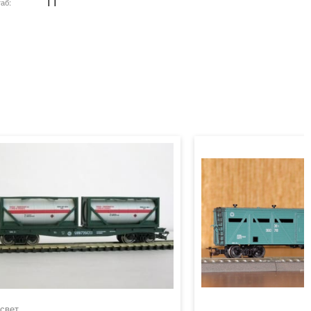
TT
аб
свет