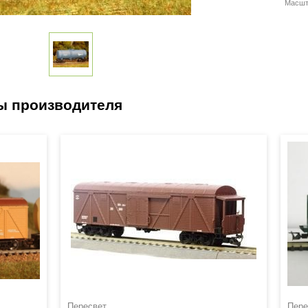
Масшт
Пересвет
Пере